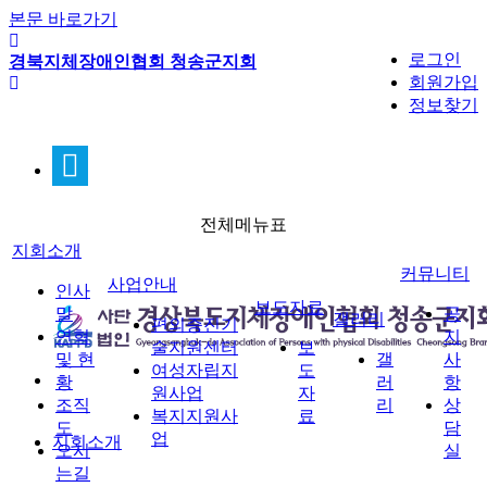
본문 바로가기
로그인
경북지체장애인협회 청송군지회
회원가입
정보찾기
전체메뉴표
지회소개
커뮤니티
사업안내
인사
보도자료
말
공
갤러리
편의증진기
연혁
지
술지원센터
보
및 현
갤
사
여성자립지
도
황
러
항
원사업
자
조직
리
상
복지지원사
료
도
담
업
지회소개
오시
실
는길