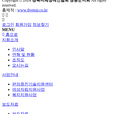
Copyright
2024
경북지체장애인협회 청송군지회
All rights
reserved.
홈제작 :
www.fivetop.co.kr
로그인
회원가입
정보찾기
MENU
홈으로
지회소개
인사말
연혁 및 현황
조직도
오시는길
사업안내
편의증진기술지원센터
여성자립지원사업
복지지원사업
보도자료
보도자료