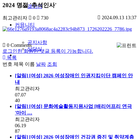
2024 명절 '추석인사'
갤러리
2024.09.13 13:37
최고관리자
0
730
커뮤니티
공지사항
0
Comments
상담실
로그인한 회원만 댓글 등록이 가능합니다.
목록
번호
제목
이름
날짜
조회
[알림]
[여성] 2026 여성장애인 인권지킴이단 캠페인 안
내
최고관리자
07.07
40
[알림]
[여성] 문화예술활동지원사업 [배리어프리 연극
'마이 …
최고관리자
06.19
87
[알림]
[여성] 2026 여성장애인 건강권 증진 및 취약계층