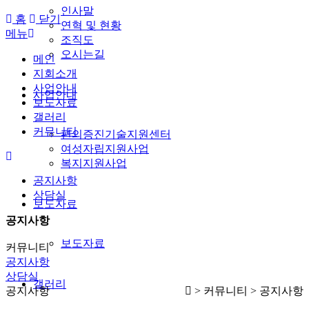
인사말
홈
닫기
연혁 및 현황
메뉴
조직도
오시는길
메인
지회소개
사업안내
사업안내
보도자료
갤러리
커뮤니티
편의증진기술지원센터
여성자립지원사업
복지지원사업
공지사항
상담실
보도자료
공지사항
보도자료
커뮤니티
공지사항
상담실
갤러리
공지사항
> 커뮤니티 > 공지사항