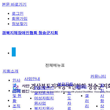
본문 바로가기
로그인
회원가입
정보찾기
경북지체장애인협회 청송군지회
전체메뉴표
지회소개
커뮤니티
사업안내
인사
보도자료
말
공
갤러리
편의증진기
연혁
지
술지원센터
보
및 현
갤
사
여성자립지
도
황
러
항
원사업
자
조직
리
상
복지지원사
료