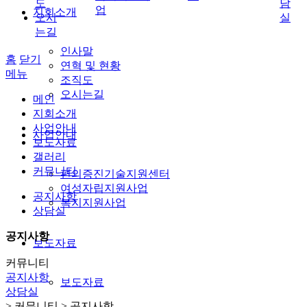
도
담
업
지회소개
오시
실
는길
인사말
홈
닫기
연혁 및 현황
메뉴
조직도
오시는길
메인
지회소개
사업안내
사업안내
보도자료
갤러리
커뮤니티
편의증진기술지원센터
여성자립지원사업
공지사항
복지지원사업
상담실
공지사항
보도자료
커뮤니티
공지사항
보도자료
상담실
> 커뮤니티 > 공지사항